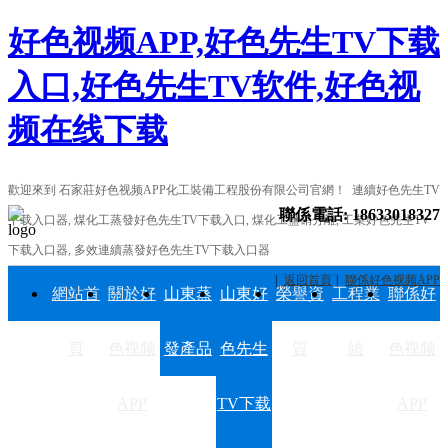
好色视频APP,好色先生TV下载
入口,好色先生TV软件,好色视
频在线下载
歡迎來到 石家莊好色视频APP化工裝備工程股份有限公司官網！ 連續好色先生TV
聯係電話:
18633018327
下载入口器, 煤化工蒸發好色先生TV下载入口, 煤化工鹽硝分離, 工業好色先生TV
下载入口器, 多效連續蒸發好色先生TV下载入口器
地區分站
網站地圖
返回首頁
聯係好色视频APP
網站首
關於好
山東蒸
山東好
榮譽資
工程業
聯係好
頁
色视频
發產品
色先生
質
績
色视频
APP
TV下载
APP