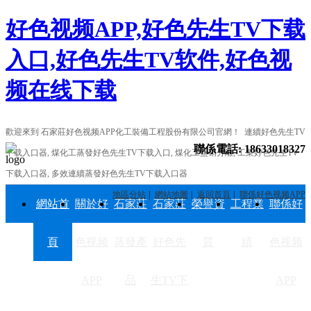
好色视频APP,好色先生TV下载
入口,好色先生TV软件,好色视
频在线下载
歡迎來到 石家莊好色视频APP化工裝備工程股份有限公司官網！ 連續好色先生TV
聯係電話:
18633018327
下载入口器, 煤化工蒸發好色先生TV下载入口, 煤化工鹽硝分離, 工業好色先生TV
下载入口器, 多效連續蒸發好色先生TV下载入口器
地區分站
網站地圖
返回首頁
聯係好色视频APP
網站首
關於好
石家莊
石家莊
榮譽資
工程業
聯係好
頁
色视频
蒸發產
好色先
質
績
色视频
APP
品
生TV下
APP