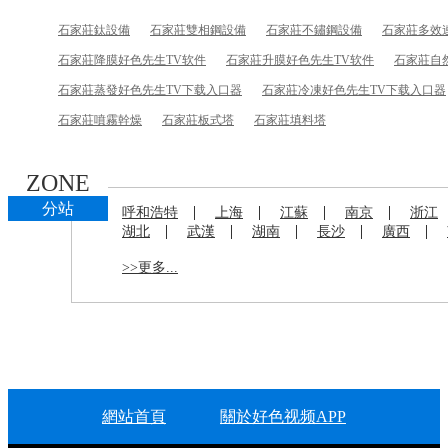
石家莊鈦設備
石家莊雙相鋼設備
石家莊不鏽鋼設備
石家莊多效
石家莊降膜好色先生TV软件
石家莊升膜好色先生TV软件
石家莊自
石家莊蒸發好色先生TV下载入口器
石家莊冷凍好色先生TV下载入口器
石家莊噴霧幹燥
石家莊板式塔
石家莊填料塔
ZONE
分站
|
|
|
|
呼和浩特
上海
江蘇
南京
浙江
|
|
|
|
|
湖北
武漢
湖南
長沙
廣西
>>更多...
網站首頁
關於好色视频APP