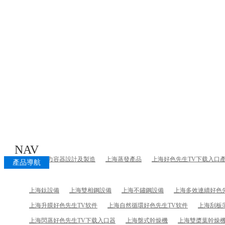
NAV
上海壓力容器設計及製造
上海蒸發產品
上海好色先生TV下载入口
產品導航
上海鈦設備
上海雙相鋼設備
上海不鏽鋼設備
上海多效連續好色
上海升膜好色先生TV软件
上海自然循環好色先生TV软件
上海刮板
上海閃蒸好色先生TV下载入口器
上海盤式幹燥機
上海雙槳葉幹燥