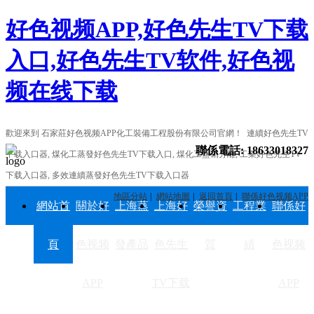
好色视频APP,好色先生TV下载
入口,好色先生TV软件,好色视
频在线下载
歡迎來到 石家莊好色视频APP化工裝備工程股份有限公司官網！ 連續好色先生TV
聯係電話:
18633018327
下载入口器, 煤化工蒸發好色先生TV下载入口, 煤化工鹽硝分離, 工業好色先生TV
下载入口器, 多效連續蒸發好色先生TV下载入口器
地區分站
網站地圖
返回首頁
聯係好色视频APP
網站首
關於好
上海蒸
上海好
榮譽資
工程業
聯係好
頁
色视频
發產品
色先生
質
績
色视频
APP
TV下载
APP