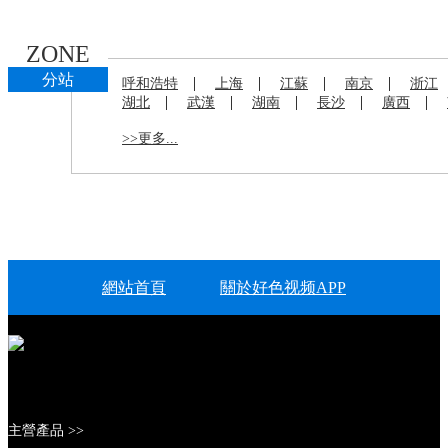
ZONE
分站
|
|
|
|
呼和浩特
上海
江蘇
南京
浙江
|
|
|
|
|
湖北
武漢
湖南
長沙
廣西
>>更多...
網站首頁
關於好色视频APP
上海蒸發產品
上海好色先生TV下载入口產品
榮譽資質
工程業績
聯係好色视频APP
主營產品 >>