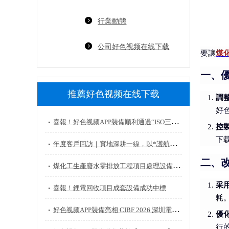
行業動態
公司好色视频在线下载
要讓
煤
一、
推薦好色视频在线下载
調
好
喜報！好色视频APP裝備順利通過“ISO三體係”監督審核認證
控
下
年度客戶回訪｜實地深耕一線，以*護航安全生產
二、
煤化工生產廢水零排放工程項目處理設備順利發車，助力工業汙水*綜合利用
采
喜報！鋰電回收項目成套設備成功中標
耗
好色视频APP裝備亮相 CIBF 2026 深圳電池展，以核心裝備技術賦能鋰電綠色循環
優
行