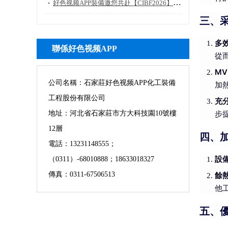
好色视频APP裝備邀您共赴【CIBF2026】第十八屆深圳國際電池技術交流會/展覽會
三、
多
聯係好色视频APP
從
M
公司名稱：石家莊好色视频APP化工裝備
加
工程股份有限公司
充
地址：河北省石家莊市方大科技園10號樓
步
12層
四、
電話：13231148555；
設
（0311）-68010888；18633018327
傳真：0311-67506513
餘
他
五、