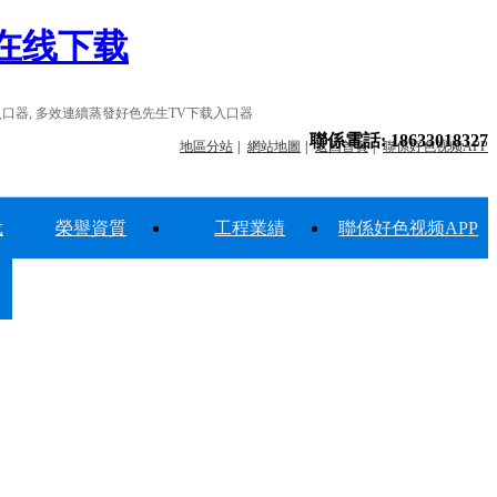
频在线下载
入口器, 多效連續蒸發好色先生TV下载入口器
聯係電話:
18633018327
地區分站
網站地圖
返回首頁
聯係好色视频APP
载
榮譽資質
工程業績
聯係好色视频APP