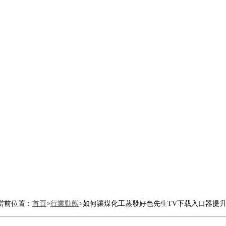
當前位置：
首頁
>
行業動態
>如何讓煤化工蒸發好色先生TV下载入口器提