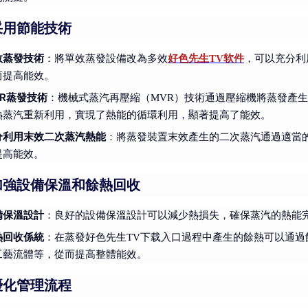
采用節能技術
效蒸發技術
：將單效蒸發設備改為多效
好色先生TV软件
，可以充分利
而提高能效。
VR蒸發技術
：機械式蒸汽再壓縮（MVR）技術通過壓縮機將蒸發產
熱蒸汽重新利用，實現了熱能的循環利用，顯著提高了能效。
分利用末效二次蒸汽熱能
：將蒸發裝置末效產生的二次蒸汽通過適當
提高能效。
加強設備保溫和餘熱回收
備保溫設計
：良好的設備保溫設計可以減少熱損失，確保蒸汽的熱能
熱回收係統
：在蒸發好色先生TV下载入口過程中產生的餘熱可以通
工藝流體等，從而提高整體能效。
優化管理流程